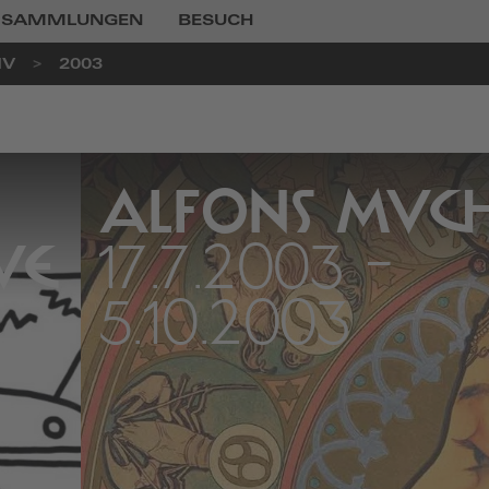
SAMMLUNGEN
BESUCH
IV
2003
ALFONS MUC
VE
17.7.2003
-
5.10.2003