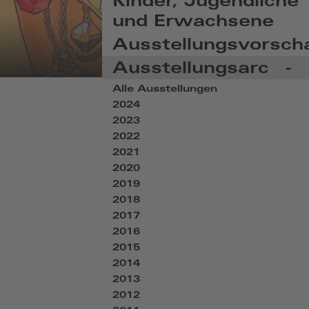
Kinder, Jugendliche
und Erwachsene
Ausstellungsvorsch
M
Ausstellungsarchiv
-
A
Alle Ausstellungen
2024
O
2023
Z
2022
2021
2020
2019
2018
2017
2016
2015
2014
2013
2012