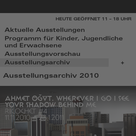
zur
HEUTE GEÖFFNET 11 – 18 UHR
Startseite
Aktuelle Ausstellungen
Programm für Kinder, Jugendliche
und Erwachsene
Ausstellungsvorschau
ME
Ausstellungsarchiv
+
AU
Ausstellungsarchiv 2010
OD
ZU
AHMET ÖĞÜT. WHEREVER I GO I SEE
YOUR SHADOW BEHIND ME
RICOCHET #4
11.11.2010
-
23.1.2011