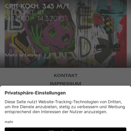
CRIS KOCH. 343 M/S
RICOCHET #1
14.1.2010
-
14.3.2010
Mehr erfahren
KONTAKT
IMPRESSUM
DATENSCHUTZ
NEWSLETTER
BARRIEREFREIHEIT
DATENSCHUTZ-EINSTELLUNGEN
Museum Villa Stuck,
Prinzregentenstr. 60, D-81675