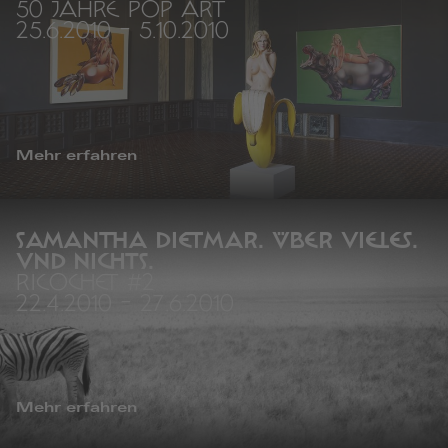
50 JAHRE POP ART
25.6.2010
-
5.10.2010
Mehr erfahren
SAMANTHA DIETMAR. ÜBER VIELES.
UND NICHTS.
RICOCHET #2
22.4.2010
-
27.6.2010
Mehr erfahren