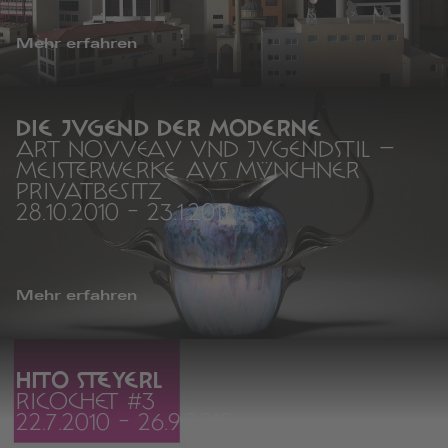
Mehr erfahren
DIE JUGEND DER MODERNE
ART NOUVEAU UND JUGENDSTIL –
MEISTERWERKE AUS MÜNCHNER
PRIVATBESITZ
28.10.2010
-
23.1.2011
Mehr erfahren
HITO STEYERL
RICOCHET #3
22.7.2010
-
26.9.2010